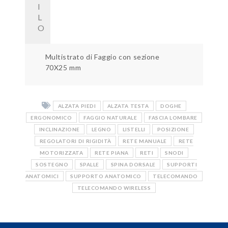
I
L
O
Multistrato di Faggio con sezione
70X25 mm
ALZATA PIEDI
ALZATA TESTA
DOGHE
ERGONOMICO
FAGGIO NATURALE
FASCIA LOMBARE
INCLINAZIONE
LEGNO
LISTELLI
POSIZIONE
REGOLATORI DI RIGIDITÀ
RETE MANUALE
RETE
MOTORIZZATA
RETE PIANA
RETI
SNODI
SOSTEGNO
SPALLE
SPINA DORSALE
SUPPORTI
ANATOMICI
SUPPORTO ANATOMICO
TELECOMANDO
TELECOMANDO WIRELESS
Navigazione
articoli